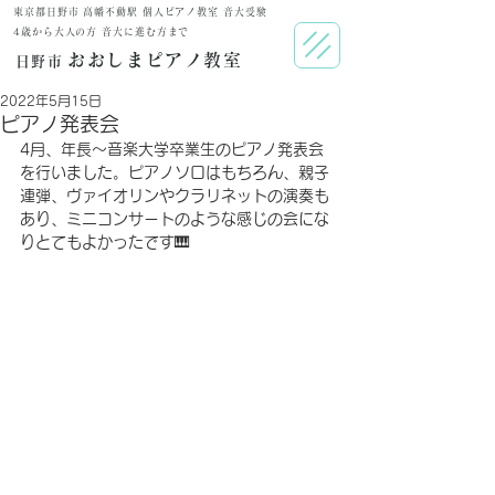
東京都日野市 高幡不動駅 個人ピアノ教室 音大受験
​4歳から大人の方 音大に進む方まで
おおしまピアノ教室
日野市
2022年5月15日
ピアノ発表会
4月、年長〜音楽大学卒業生のピアノ発表会
を行いました。ピアノソロはもちろん、親子
連弾、ヴァイオリンやクラリネットの演奏も
あり、ミニコンサートのような感じの会にな
りとてもよかったです🎹