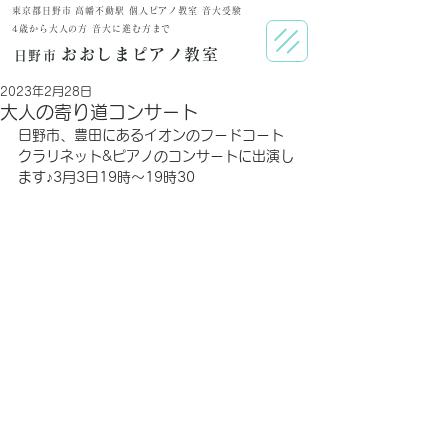
東京都日野市 高幡不動駅 個人ピアノ教室 音大受験
​4歳から大人の方 音大に進む方まで
おおしまピアノ教室
日野市
2023年2月28日
大人の寄り道コンサート
日野市、豊田にあるイオンのフードコート
クラリネット&ピアノのコンサートに出演し
ます♪3月3日19時〜19時30