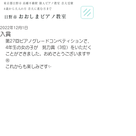
東京都日野市 高幡不動駅 個人ピアノ教室 音大受験
​4歳から大人の方 音大に進む方まで
おおしまピアノ教室
日野市
2022年12月1日
入賞
第27回ピアノグレードコンペティションで、
4年生の女の子が　努力賞（3位）をいただく
ことができました。おめでとうございます🎊
㊗️
これからも楽しみです✨