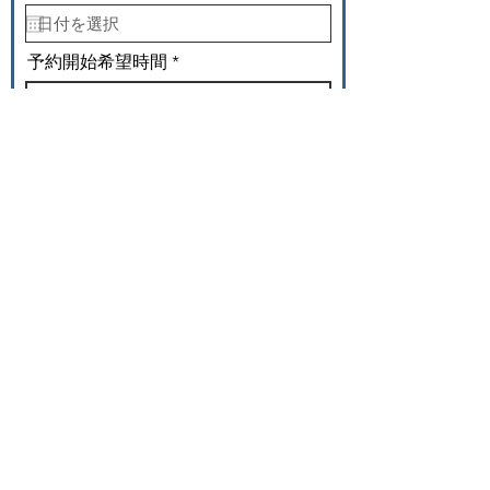
e
q
u
i
予約開始希望時間
r
e
14:30
d
使用希望時間（単位:時間）
スタジオを使用する目的
*
ピアノ練習
その他の楽器練習
コンサート
セミナー
その他
お支払い方法
現金
PayPay個人送金
領収書希望
Message